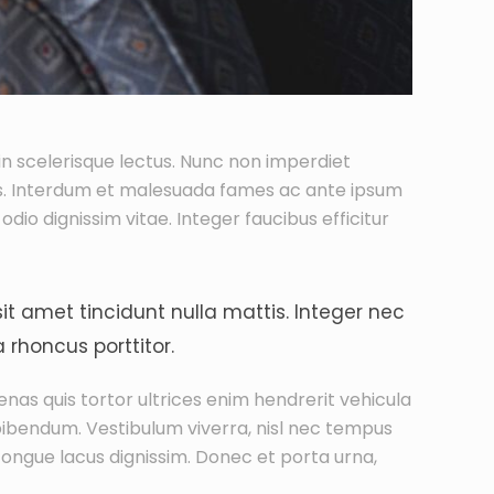
 in scelerisque lectus. Nunc non imperdiet
s. Interdum et malesuada fames ac ante ipsum
 odio dignissim vitae. Integer faucibus efficitur
it amet tincidunt nulla mattis. Integer nec
rhoncus porttitor.
enas quis tortor ultrices enim hendrerit vehicula
 bibendum. Vestibulum viverra, nisl nec tempus
 congue lacus dignissim. Donec et porta urna,