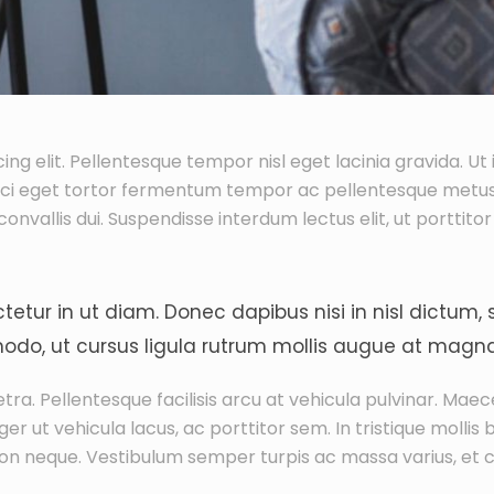
ng elit. Pellentesque tempor nisl eget lacinia gravida. Ut
orci eget tortor fermentum tempor ac pellentesque metu
convallis dui. Suspendisse interdum lectus elit, ut porttitor
tur in ut diam. Donec dapibus nisi in nisl dictum, s
o, ut cursus ligula rutrum mollis augue at magna 
a. Pellentesque facilisis arcu at vehicula pulvinar. Maec
r ut vehicula lacus, ac porttitor sem. In tristique mollis
i non neque. Vestibulum semper turpis ac massa varius, et